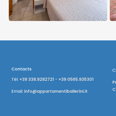
Contacts
C
Tél:
+39 338.9282721
-
+39 0565.935301
P
C
Email:
info@appartamentiballerini.it